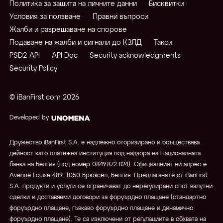
Политика за защита на личните данни
Бисквитки
Условия за ползване
Правни въпроси
Жалби и разрешаване на спорове
Подаване на жалби и сигнали до КЗЛД
Такси
PSD2 API
API Doc
Security acknowledgments
Security Policy
© iBanFirst.com
2026
Developed by
Дружество iBanFirst S.A. е надлежно оторизирано и осъществява
дейност като платежна институция под надзора на Националната
банка на Белгия (под номер 0849.872.824). Официалният ни адрес е
Avenue Louise 489, 1050 Брюксел, Белгия. Предлаганите от iBanFirst
S.A. продукти и услуги се ограничават до нерегулирани спот валутни
сделки и доставяеми договори за форуърдно плащане (стандартно
форуърдно плащане, гъвкаво форуърдно плащане и динамично
форуърдно плащане). Те са изключени от регулациите в обхвата на