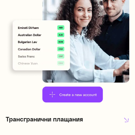
Трансгранични плащания