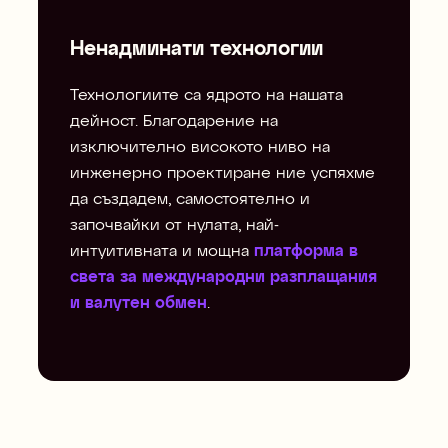
Ненадминати технологии
Технологиите са ядрото на нашата
дейност. Благодарение на
изключително високото ниво на
инженерно проектиране ние успяхме
да създадем, самостоятелно и
започвайки от нулата, най-
интуитивната и мощна
платформа в
света за международни разплащания
и валутен обмен
.