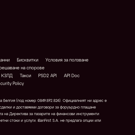
данни
Бисквитки
Условия за ползване
решаване на спорове
о КЗЛД
Такси
PSD2 API
API Doc
curity Policy
 Белгия (под номер 0849.872.824). Официалният ни адрес е 
и сделки и доставяеми договори за форуърдно плащане 
а на Директива за пазарите на финансови инструменти 
ни стоки и услуги. iBanFirst S.A. не предлага опции или 