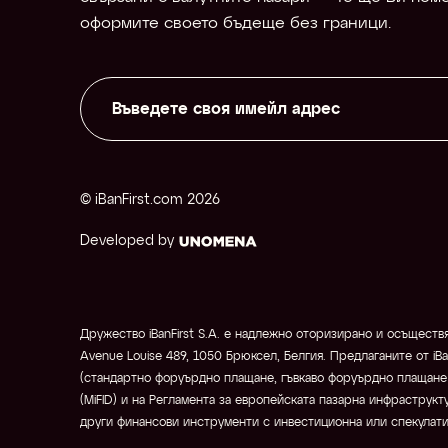
оформите своето бъдеще без граници.
© iBanFirst.com 
2026
Developed by
Дружество iBanFirst S.A. е надлежно оторизирано и осъществя
Avenue Louise 489, 1050 Брюксел, Белгия. Предлаганите от iB
(стандартно форуърдно плащане, гъвкаво форуърдно плащане 
(MiFID) и на Регламента за европейската пазарна инфраструкту
други финансови инструменти с инвестиционна или спекулати