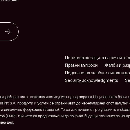
Политика за защита на личните 
Правни въпроси
Жалби и раз
Подаване на жалби и сигнали д
Security acknowledgments
Se
ва дейност като платежна институция под надзора на Националната банка на
anFirst S.A. продукти и услуги се ограничават до нерегулирани спот валутн
и динамично форуърдно плащане). Те са изключени от регулациите в обхват
ра (EMIR), тъй като са предназначени да покрият бъдещи плащания за конкрет
вна цел.