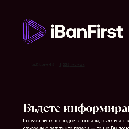
Бъдете информира
Получавайте последните новини, съвети и пра
свързани с валутните пазари — те ще Ви помо