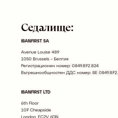
Седалище:
IBANFIRST SA
Avenue Louise 489
1050 Brussels – Белгия
Регистрационен номер: 0849.872.824
Вътрешнообщностен ДДС номер: BE 0849.872
IBANFIRST LTD
6th Floor
107 Cheapside
London, EC2V 6DN